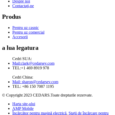
Despre noi
Contactaţi-ne
Produs
Pentru uz casnic
Pentru uz comercial
Accesorii
a lua legatura
Cedri SUA:
Mail:clark@cedarsev.com
TEL:+1 469 8919 978
Cedri China:
Mail: sharon@cedarsev.com
TEL: +86 150 7087 1195
© Copyright 2023 CEDARS.Toate drepturile rezervate.
Harta site-ului
AMP Mobile
Încărcător pentru mașină electrică
,
Stații de încărcare pentru