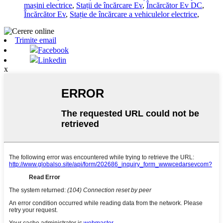
mașini electrice
,
Stații de încărcare Ev
,
Încărcător Ev DC
,
Încărcător Ev
,
Stație de încărcare a vehiculelor electrice
,
Trimite email
Facebook
Linkedin
x